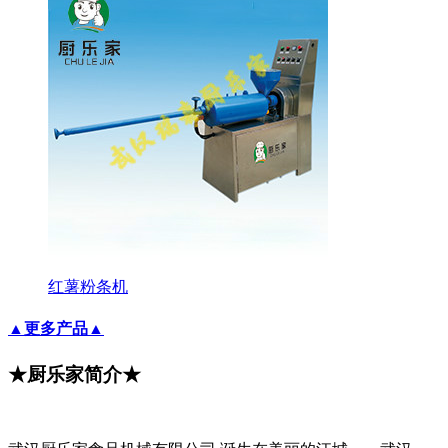
红薯粉条机
▲更多产品▲
★厨乐家简介★