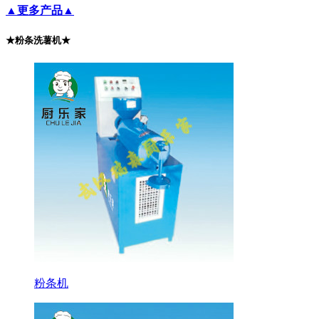
▲更多产品▲
★粉条洗薯机★
粉条机